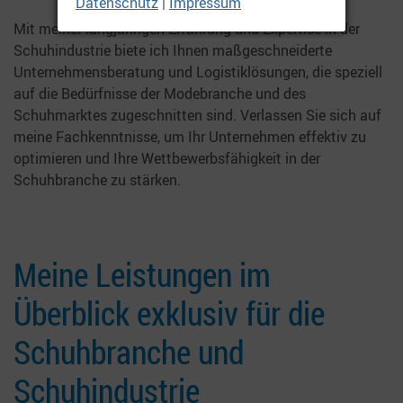
Datenschutz
|
Impressum
Mit meiner langjährigen Erfahrung und Expertise in der
Schuhindustrie biete ich Ihnen maßgeschneiderte
Unternehmensberatung und Logistiklösungen, die speziell
auf die Bedürfnisse der Modebranche und des
Schuhmarktes zugeschnitten sind. Verlassen Sie sich auf
meine Fachkenntnisse, um Ihr Unternehmen effektiv zu
optimieren und Ihre Wettbewerbsfähigkeit in der
Schuhbranche zu stärken.
Meine Leistungen im
Überblick exklusiv für die
Schuhbranche und
Schuhindustrie